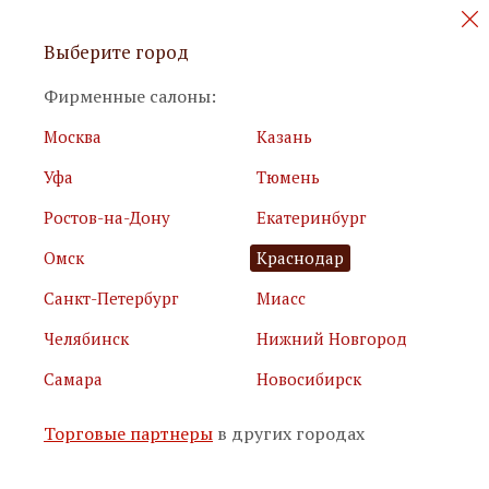
Персональные акции и новинки
Выберите город
мебели
Фирменные салоны:
Москва
Казань
Уфа
Тюмень
Ростов-на-Дону
Екатеринбург
Омск
Краснодар
Я принимаю
условия использования сайта
Санкт-Петербург
Миасс
Я соглашаюсь с
политикой обработки персональных
данных
Челябинск
Нижний Новгород
Самара
Новосибирск
Подписаться
Торговые партнеры
в других городах