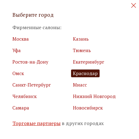
Персональные акции и новинки
Выберите город
мебели
Фирменные салоны:
Москва
Казань
Уфа
Тюмень
Ростов-на-Дону
Екатеринбург
Омск
Краснодар
Я принимаю
условия использования сайта
Санкт-Петербург
Миасс
Я соглашаюсь с
политикой обработки персональных
данных
Челябинск
Нижний Новгород
Самара
Новосибирск
Подписаться
Торговые партнеры
в других городах