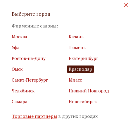
Персональные акции и новинки
Выберите город
мебели
Фирменные салоны:
Москва
Казань
Уфа
Тюмень
Ростов-на-Дону
Екатеринбург
Омск
Краснодар
Я принимаю
условия использования сайта
Санкт-Петербург
Миасс
Я соглашаюсь с
политикой обработки персональных
данных
Челябинск
Нижний Новгород
Самара
Новосибирск
Подписаться
Торговые партнеры
в других городах