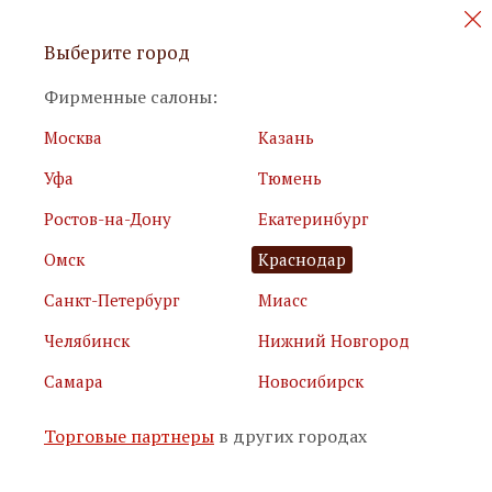
Персональные акции и новинки
Выберите город
мебели
Фирменные салоны:
Москва
Казань
Уфа
Тюмень
Ростов-на-Дону
Екатеринбург
Омск
Краснодар
Я принимаю
условия использования сайта
Санкт-Петербург
Миасс
Я соглашаюсь с
политикой обработки персональных
данных
Челябинск
Нижний Новгород
Самара
Новосибирск
Подписаться
Торговые партнеры
в других городах