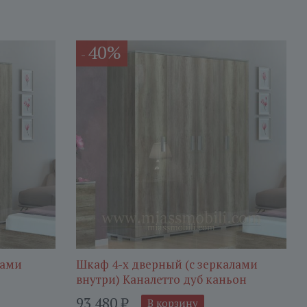
40%
-
лами
Шкаф 4-х дверный (с зеркалами
внутри) Каналетто дуб каньон
93 480
₽
В корзину