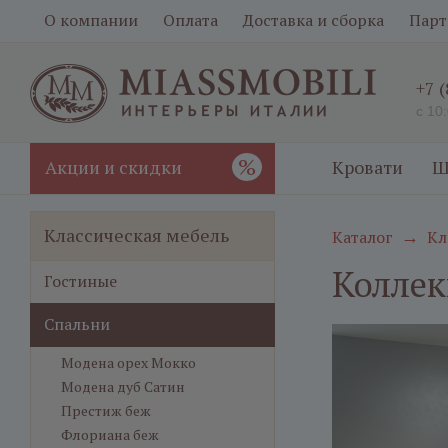
О компании
Оплата
Доставка и сборка
Парт
+7 
с 10
%
Акции и скидки
Кровати
Ш
Классическая мебель
Каталог
Кл
→
Коллек
Гостиные
Спальни
Модена орех Мокко
Модена дуб Сатин
Престиж беж
Флориана беж