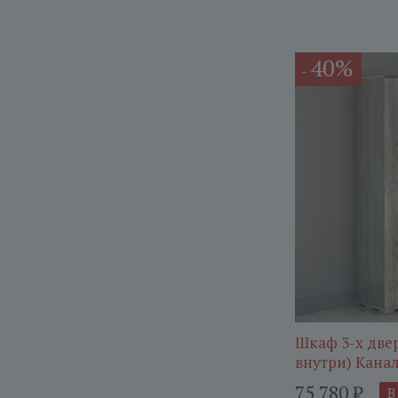
40%
-
Шкаф 3-х две
внутри) Канал
75 780
₽
В