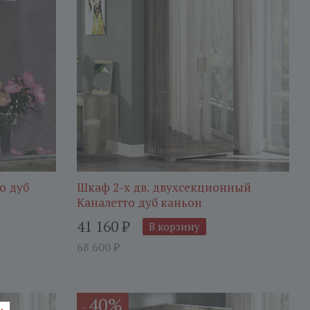
о дуб
Шкаф 2-х дв. двухсекционный
Каналетто дуб каньон
41 160
₽
В корзину
68 600
₽
40%
-