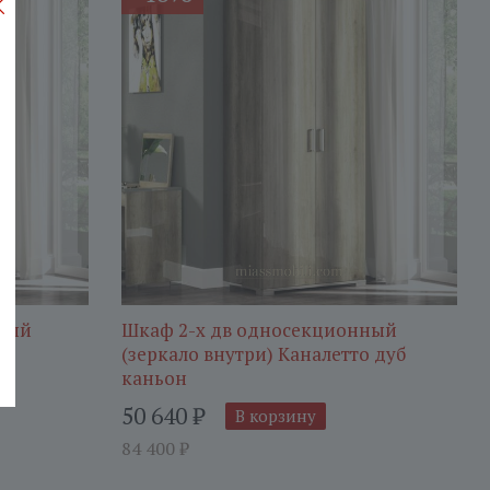
нный
Шкаф 2-х дв односекционный
(зеркало внутри) Каналетто дуб
каньон
50 640
₽
В корзину
84 400
₽