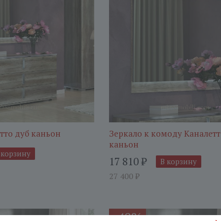
тто дуб каньон
Зеркало к комоду Каналетт
каньон
 корзину
17 810
₽
В корзину
27 400
₽
40%
-