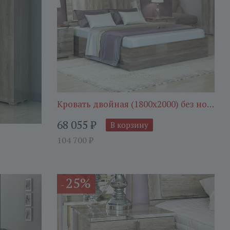
Кровать двойная (1800х2000) без ножно
68 055
₽
В корзину
104 700
₽
25%
-