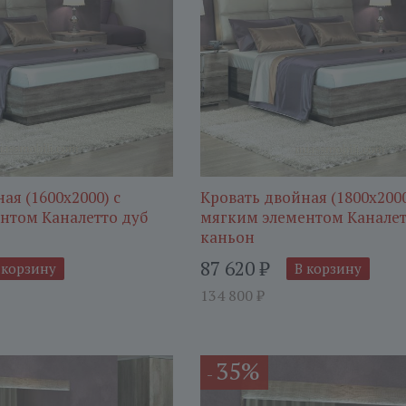
ая (1600х2000) c
Кровать двойная (1800х2000
нтом Каналетто дуб
мягким элементом Каналет
каньон
87 620
₽
 корзину
В корзину
134 800
₽
35%
-