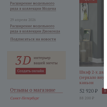
Расширение модельного
ряда в коллекции Модена
29 апреля 2026
Расширение модельного
ряда в коллекции Джоконда
Подписаться на новости
Шкаф 2-х дв.
(зеркало внут
каньон
Отзывы о магазине
52 920
₽
В
88 200
₽
Санкт-Петербург