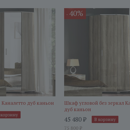
40%
-
 Каналетто дуб каньон
Шкаф угловой без зеркал К
дуб каньон
 корзину
45 480
₽
В корзину
75 800
₽