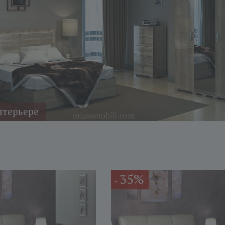
нтерьере
35%
-