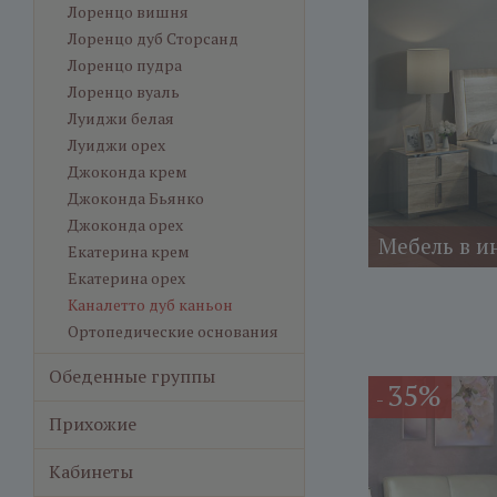
Лоренцо вишня
Лоренцо дуб Сторсанд
Лоренцо пудра
Лоренцо вуаль
Луиджи белая
Луиджи орех
Джоконда крем
Джоконда Бьянко
Джоконда орех
Мебель в и
Екатерина крем
Екатерина орех
Каналетто дуб каньон
Ортопедические основания
Обеденные группы
35%
-
Прихожие
Кабинеты