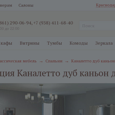
нерам
Салоны
Краснода
(861) 290-06-94
,
+7 (938) 411-68-40
:00 до 22:00
кафы
Витрины
Тумбы
Комоды
Зеркала
ассическая мебель
Спальни
Каналетто дуб каньон
→
→
ция Каналетто дуб каньон 