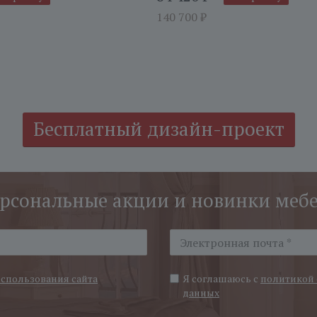
140 700
₽
Бесплатный дизайн-проект
рсональные акции и новинки меб
использования сайта
Я соглашаюсь с
политикой 
данных