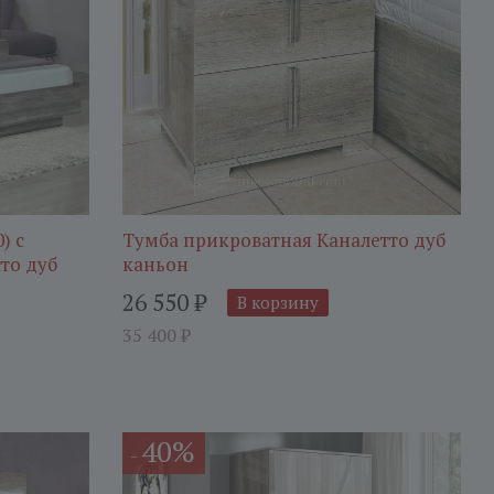
) c
Тумба прикроватная Каналетто дуб
то дуб
каньон
26 550
₽
В корзину
35 400
₽
40%
-