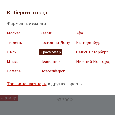
Выберите город
Фирменные салоны:
Москва
Казань
Уфа
Тюмень
Ростов-на-Дону
Екатеринбург
Омск
Краснодар
Санкт-Петербург
Миасс
Челябинск
Нижний Новгород
Самара
Новосибирск
двухсекционный
Шкаф 2-х дв. односекцио
ри) Каналетто дуб
Каналетто дуб каньон
Торговые партнеры
в других городах
37 980
₽
В корзину
 корзину
63 300
₽