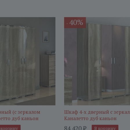
40%
-
рный (с зеркалом
Шкаф 4-х дверный с зерка
етто дуб каньон
Каналетто дуб каньон
84 420
₽
 корзину
В корзину