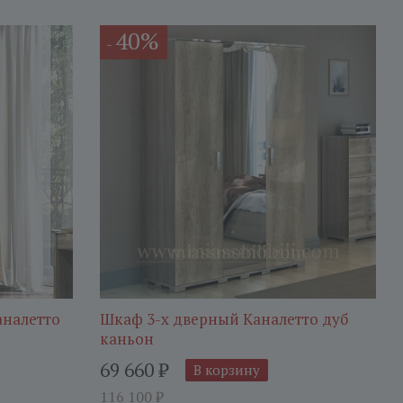
40%
-
аналетто
Шкаф 3-х дверный Каналетто дуб
каньон
69 660
₽
В корзину
116 100
₽