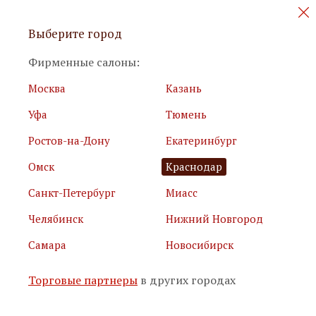
Персональные акции и новинки
Выберите город
мебели
Фирменные салоны:
Москва
Казань
Уфа
Тюмень
Ростов-на-Дону
Екатеринбург
Омск
Краснодар
Я принимаю
условия использования сайта
Санкт-Петербург
Миасс
Я соглашаюсь с
политикой обработки персональных
данных
Челябинск
Нижний Новгород
Самара
Новосибирск
Подписаться
Торговые партнеры
в других городах