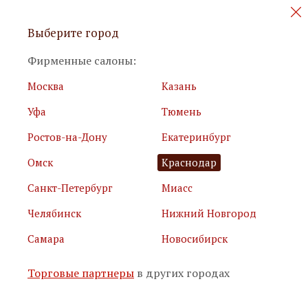
Персональные акции и новинки
Выберите город
мебели
Фирменные салоны:
Москва
Казань
Уфа
Тюмень
Ростов-на-Дону
Екатеринбург
Омск
Краснодар
Я принимаю
условия использования сайта
Санкт-Петербург
Миасс
Я соглашаюсь с
политикой обработки персональных
данных
Челябинск
Нижний Новгород
Самара
Новосибирск
Подписаться
Торговые партнеры
в других городах