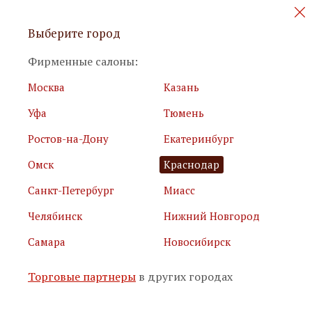
Персональные акции и новинки
Выберите город
мебели
Фирменные салоны:
Москва
Казань
Уфа
Тюмень
Ростов-на-Дону
Екатеринбург
Омск
Краснодар
Я принимаю
условия использования сайта
Санкт-Петербург
Миасс
Я соглашаюсь с
политикой обработки персональных
данных
Челябинск
Нижний Новгород
Самара
Новосибирск
Подписаться
Торговые партнеры
в других городах