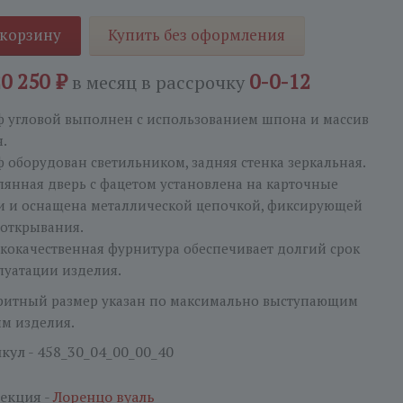
 корзину
Купить без оформления
20 250 ₽
0-0-12
в месяц
в рассрочку
 угловой выполнен с использованием шпона и массив
я.
 оборудован светильником, задняя стенка зеркальная.
лянная дверь с фацетом установлена на карточные
и и оснащена металлической цепочкой, фиксирующей
 открывания.
кокачественная фурнитура обеспечивает долгий срок
луатации изделия.
ритный размер указан по максимально выступающим
ям изделия.
кул - 458_30_04_00_00_40
екция -
Лоренцо вуаль