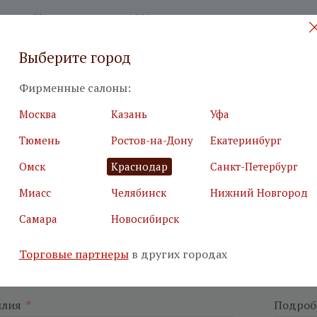
бель —
5%
ее стоимости. 10% изделия из
терина
Выберите город
тоимость сборки — 1000 ₽.
вартиру
Фирменные салоны:
есплатно;
Москва
Казань
Уфа
узового лифта — 400 ₽;
Тюмень
Ростов-на-Дону
Екатеринбург
лифт или ручной подъем — 300 ₽/ этаж;
Омск
Краснодар
Санкт-Петербург
ет не входит.
Миасс
Челябинск
Нижний Новгород
Самара
Новосибирск
Торговые партнеры
в других городах
 на бесплатный дизайн-проект
илия
*
Подробн