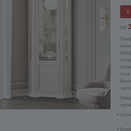
В
от
Шкаф
ясен
Шкаф
Стек
петл
угол
Высо
эксп
Габа
част
Арти
Колл