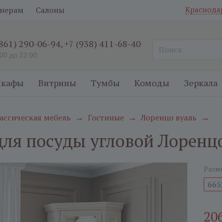
нерам
Салоны
Краснода
(861) 290-06-94
,
+7 (938) 411-68-40
:00 до 22:00
кафы
Витрины
Тумбы
Комоды
Зеркала
ассическая мебель
Гостиные
Лоренцо вуаль
→
→
→
ля посуды угловой Лоренцо
Разм
665
20