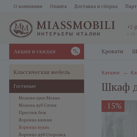
О компании
Оплата
Доставка и сборка
Парт
+7 
с 10
%
Акции и скидки
Кровати
Ш
Классическая мебель
Каталог
Кл
→
Шкаф д
Гостиные
Модена орех Мокко
15%
Модена дуб Сатин
-
Престиж беж
Лоренцо вишня
Лоренцо вуаль
Лоренцо дуб Сторсанд