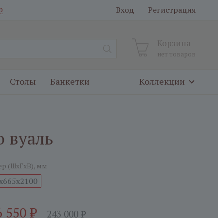
Вход
Регистрация
р
Корзина
нет товаров
Столы
Банкетки
Коллекции
 вуаль
ер (ШxГxВ), мм
x665x2100
6 550
₽
243 000
₽