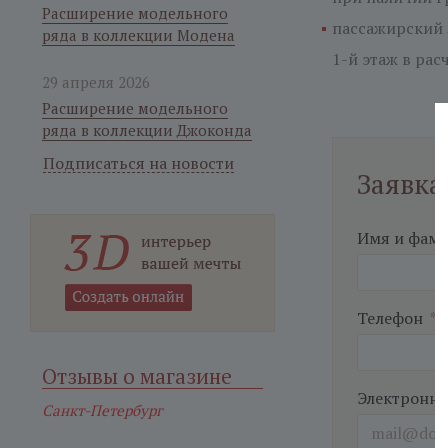
Расширение модельного
пассажирский 
ряда в коллекции Модена
1-й этаж
в расч
29 апреля 2026
Расширение модельного
ряда в коллекции Джоконда
Подписаться на новости
Заявка
Имя и фам
Телефон
*
Отзывы о магазине
Электронна
Санкт-Петербург