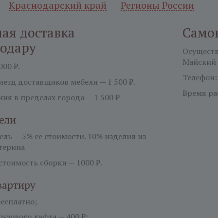
Краснодарский край
Регионы России
ая доставка
Само
нодару
Осуществл
Майский 
000 ₽.
Телефон
езд доставщиков мебели — 1 500 ₽.
Время ра
ия в пределах города — 1 500 ₽
ели
бель —
5%
ее стоимости. 10% изделия из
терина
тоимость сборки — 1000 ₽.
вартиру
есплатно;
узового лифта — 400 ₽;