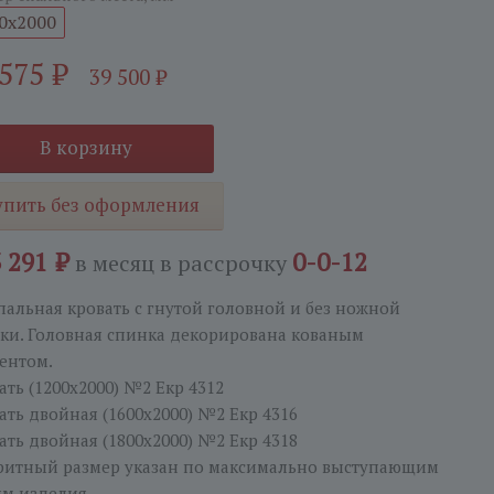
0x2000
 575
₽
39 500
₽
В корзину
упить без оформления
3 291 ₽
0-0-12
в месяц
в рассрочку
пальная кровать с гнутой головной и без ножной
ки. Головная спинка декорирована кованым
ентом.
ать (1200х2000) №2 Екр 4312
ать двойная (1600х2000) №2 Eкр 4316
ать двойная (1800х2000) №2 Екр 4318
ритный размер указан по максимально выступающим
ям изделия.