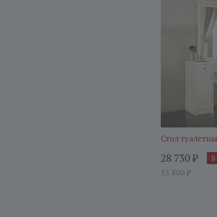
Стол туалетн
28 730
₽
В
33 800
₽