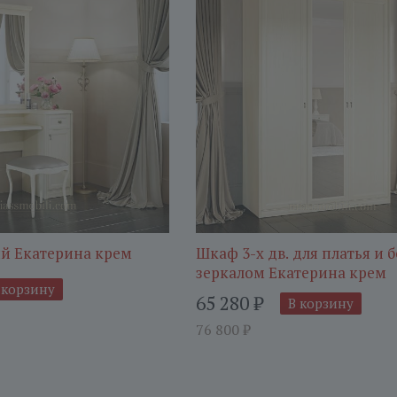
ый Екатерина крем
Шкаф 3-х дв. для платья и б
зеркалом Екатерина крем
 корзину
65 280
₽
В корзину
76 800
₽