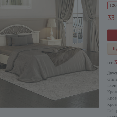
120
33
К
от
Двус
спин
элем
Кров
Кров
Кров
Габа
част