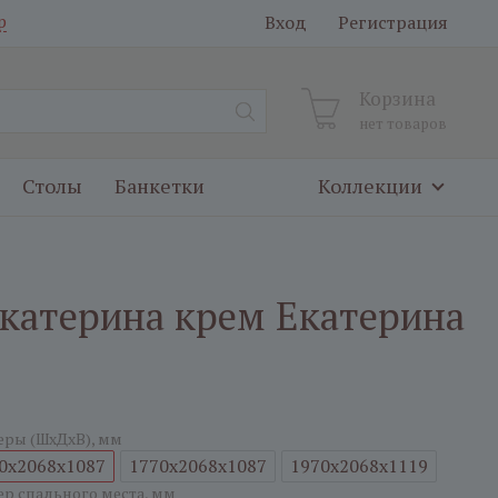
Вход
Регистрация
р
Корзина
нет товаров
Столы
Банкетки
Коллекции
Екатерина крем Екатерина
еры (ШxДxВ), мм
0x2068x1087
1770x2068x1087
1970x2068x1119
ер спального места, мм