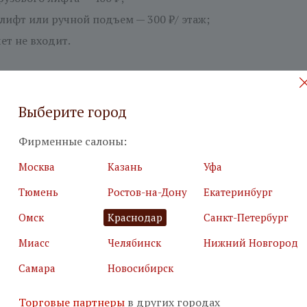
лифт или ручной подъем — 300 ₽/ этаж;
ет не входит.
Выберите город
 на бесплатный дизайн-проект
Фирменные салоны:
илия
*
Подробн
Москва
Казань
Уфа
Тюмень
Ростов-на-Дону
Екатеринбург
Омск
Краснодар
Санкт-Петербург
Миасс
Челябинск
Нижний Новгород
Самара
Новосибирск
я почта
*
Салон
*
Торговые партнеры
в других городах