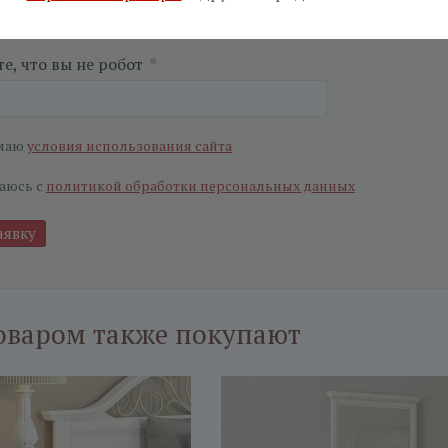
ьные поля
е, что вы не робот
*
маю
условия использования сайта
аюсь с
политикой обработки персональных данных
оваром также покупают