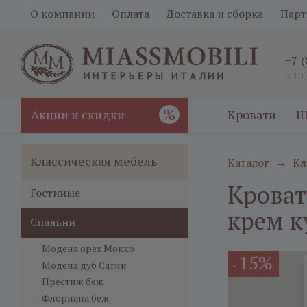
О компании
Оплата
Доставка и сборка
Парт
+7 
с 10
%
Акции и скидки
Кровати
Ш
Классическая мебель
Каталог
Кл
→
Кроват
Гостиные
крем к
Спальни
Модена орех Мокко
15%
-
Модена дуб Сатин
Престиж беж
Флориана беж