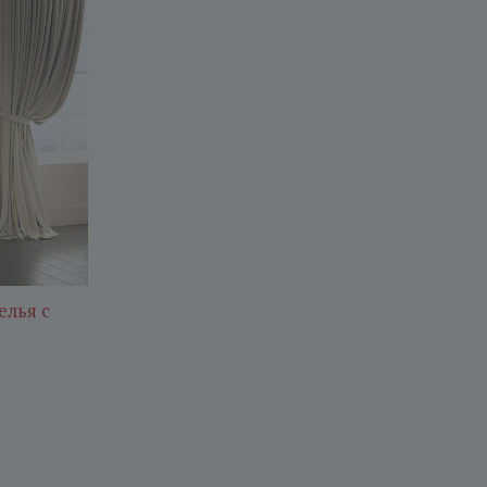
елья с