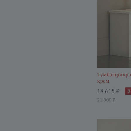
Тумба прикро
крем
18 615
₽
В
21 900
₽