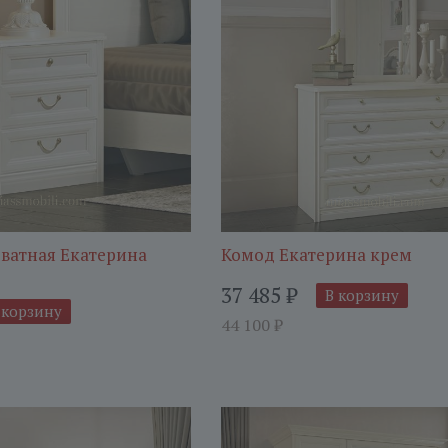
ватная Екатерина
Комод Екатерина крем
37 485
₽
В корзину
 корзину
44 100
₽