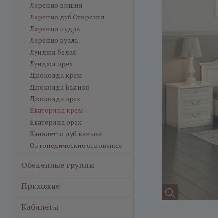
Лоренцо вишня
Лоренцо дуб Сторсанд
Лоренцо пудра
Лоренцо вуаль
Луиджи белая
Луиджи орех
Джоконда крем
Джоконда Бьянко
Джоконда орех
Екатерина крем
Екатерина орех
Каналетто дуб каньон
Ортопедические основания
Обеденные группы
Прихожие
Кабинеты