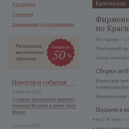
Краснодар
Рассрочка
Гарантия
Фирменн
Декларации и сертификаты
по Крас
По городу — 2 
Повторный при
Замер помещен
Сборка меб
Корпусная ме
Новости и события
коллекции Ека
3 августа 2026
Минимальная с
Создаем идеальный кабинет:
новинка Модена в цвете Орех
Подъем в к
Мокко
на 1-й этаж —
б
22 июня 2026
при наличии гр