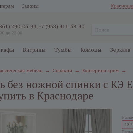
нерам
Салоны
Краснода
(861) 290-06-94
,
+7 (938) 411-68-40
:00 до 22:00
кафы
Витрины
Тумбы
Комоды
Зеркала
ассическая мебель
Спальни
Екатерина крем
→
→
→
ь без ножной спинки с КЭ 
упить в Краснодаре
Разм
137
Разм