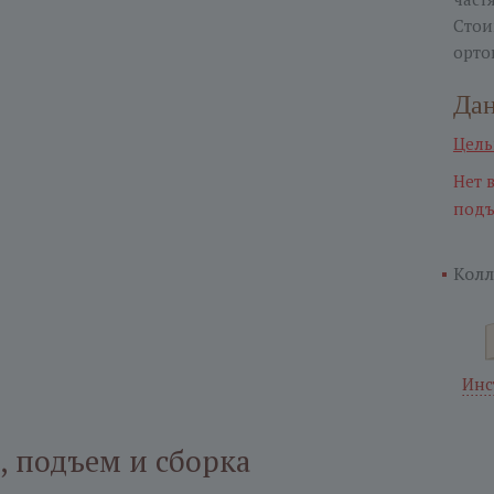
Стои
орто
Дан
Цель
Нет 
подъ
Колл
Инс
, подъем и сборка