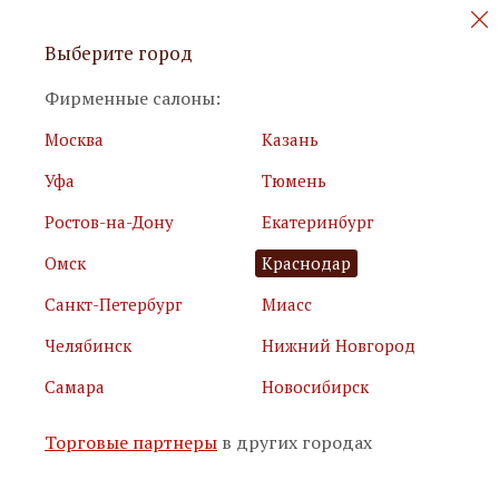
Персональные акции и новинки
Выберите город
мебели
Фирменные салоны:
Москва
Казань
Уфа
Тюмень
Ростов-на-Дону
Екатеринбург
Омск
Краснодар
Я принимаю
условия использования сайта
Санкт-Петербург
Миасс
Я соглашаюсь с
политикой обработки персональных
данных
Челябинск
Нижний Новгород
Самара
Новосибирск
Подписаться
Торговые партнеры
в других городах