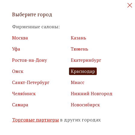
Персональные акции и новинки
Выберите город
мебели
Фирменные салоны:
Москва
Казань
Уфа
Тюмень
Ростов-на-Дону
Екатеринбург
Омск
Краснодар
Я принимаю
условия использования сайта
Санкт-Петербург
Миасс
Я соглашаюсь с
политикой обработки персональных
данных
Челябинск
Нижний Новгород
Самара
Новосибирск
Подписаться
Торговые партнеры
в других городах