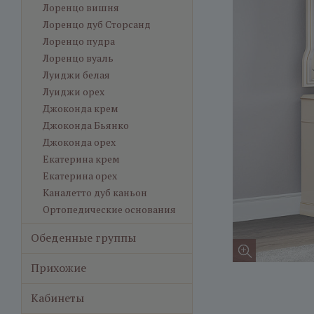
Лоренцо вишня
Лоренцо дуб Сторсанд
Лоренцо пудра
Лоренцо вуаль
Луиджи белая
Луиджи орех
Джоконда крем
Джоконда Бьянко
Джоконда орех
Екатерина крем
Екатерина орех
Каналетто дуб каньон
Ортопедические основания
Обеденные группы
Прихожие
Кабинеты