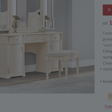
В
от
Стол
ручн
"сос
Габа
част
Стои
Арти
Колл
Гал