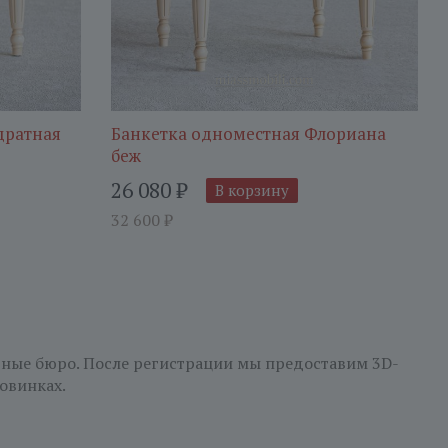
дратная
Банкетка одноместная Флориана
беж
26 080
₽
В корзину
32 600
₽
рные бюро. После регистрации мы предоставим 3D-
овинках.