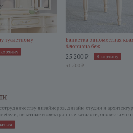
лу туалетному
Банкетка одноместная ква
Флориана беж
 корзину
25 200
₽
В корзину
31 500
₽
ли
сотрудничеству дизайнеров, дизайн-студии и архитекту
мебели, печатные и электронные каталоги, оповестим о н
ваться