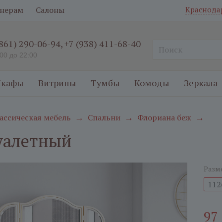
нерам
Салоны
Краснода
(861) 290-06-94
,
+7 (938) 411-68-40
:00 до 22:00
кафы
Витрины
Тумбы
Комоды
Зеркала
ассическая мебель
Спальни
Флориана беж
→
→
→
уалетный
Разм
112
97