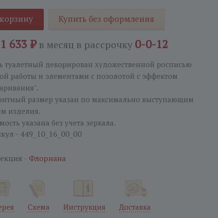
 корзину
Купить без оформления
11 633 ₽
0-0-12
в месяц
в рассрочку
ь туалетный декорирован художественной росписью
ой работы и элементами с позолотой с эффектом
таривания".
ритный размер указан по максимально выступающим
ям изделия.
мость указана без учета зеркала.
кул - 449_10_16_00_00
екция -
Флориана
ерея
Схема
Инструкция
Доставка