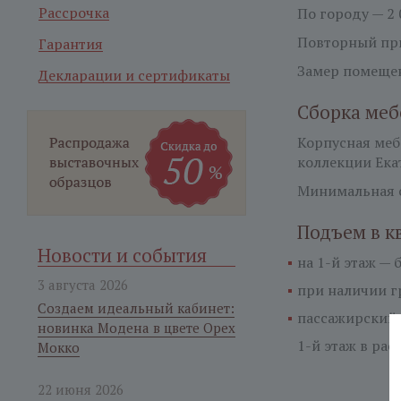
Рассрочка
По городу — 2 
Повторный при
Гарантия
Замер помещен
Декларации и сертификаты
Сборка меб
Корпусная ме
коллекции Ека
Минимальная с
Подъем в к
Новости и события
на 1-й этаж —
б
3 августа 2026
при наличии гр
Создаем идеальный кабинет:
пассажирский 
новинка Модена в цвете Орех
1-й этаж
в расч
Мокко
22 июня 2026