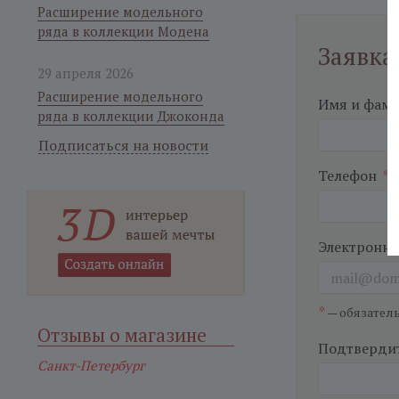
Расширение модельного
ряда в коллекции Модена
Заявка
29 апреля 2026
Расширение модельного
Имя и фам
ряда в коллекции Джоконда
Подписаться на новости
Телефон
*
Электронна
*
— обязател
Отзывы о магазине
Подтвердит
Санкт-Петербург