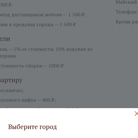
Майский 
000 ₽.
Телефон
езд доставщиков мебели — 1 500 ₽.
Время ра
ия в пределах города — 1 500 ₽
ели
бель —
5%
ее стоимости. 10% изделия из
терина
тоимость сборки — 1000 ₽.
вартиру
есплатно;
узового лифта — 400 ₽;
лифт или ручной подъем — 300 ₽/ этаж;
ет не входит.
Выберите город