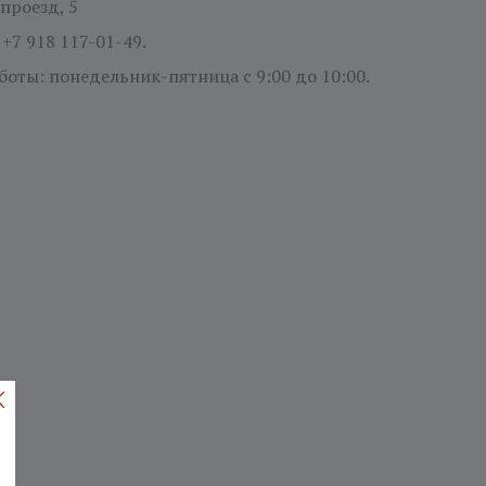
проезд, 5
:
+7 918 117-01-49.
боты: понедельник-пятница
с 9:00 до 10:00.