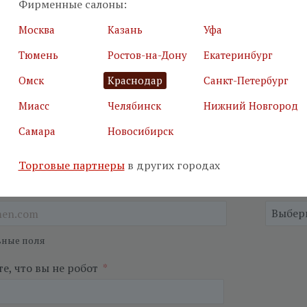
Фирменные салоны:
Москва
Казань
Уфа
 на бесплатный дизайн-проект
Тюмень
Ростов-на-Дону
Екатеринбург
илия
*
Подробн
Омск
Краснодар
Санкт-Петербург
Миасс
Челябинск
Нижний Новгород
Самара
Новосибирск
Торговые партнеры
в других городах
я почта
*
Салон
*
ьные поля
е, что вы не робот
*