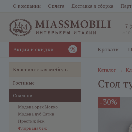
О компании
Оплата
Доставка и сборка
Парт
+7 
с 10
%
Акции и скидки
Кровати
Ш
Классическая мебель
Каталог
Кл
→
Стол т
Гостиные
Спальни
30%
-
Модена орех Мокко
Модена дуб Сатин
Престиж беж
Флориана беж