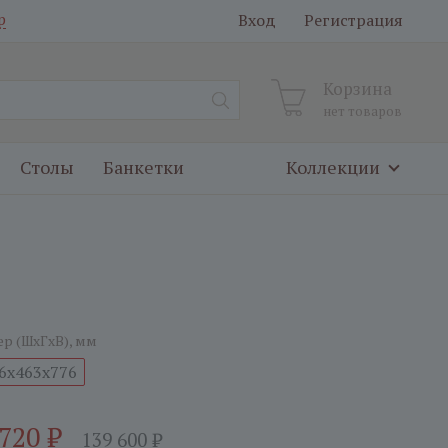
Вход
Регистрация
р
Корзина
нет товаров
Столы
Банкетки
Коллекции
ер (ШxГxВ), мм
6x463x776
 720
₽
139 600
₽