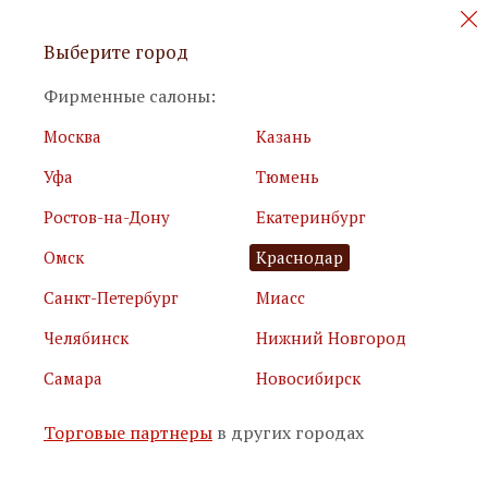
Персональные акции и новинки
Выберите город
мебели
Фирменные салоны:
Москва
Казань
Уфа
Тюмень
Ростов-на-Дону
Екатеринбург
Омск
Краснодар
Я принимаю
условия использования сайта
Санкт-Петербург
Миасс
Я соглашаюсь с
политикой обработки персональных
данных
Челябинск
Нижний Новгород
Самара
Новосибирск
Подписаться
Торговые партнеры
в других городах