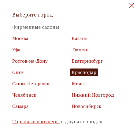
Персональные акции и новинки
Выберите город
мебели
Фирменные салоны:
Москва
Казань
Уфа
Тюмень
Ростов-на-Дону
Екатеринбург
Омск
Краснодар
Я принимаю
условия использования сайта
Санкт-Петербург
Миасс
Я соглашаюсь с
политикой обработки персональных
данных
Челябинск
Нижний Новгород
Самара
Новосибирск
Подписаться
Торговые партнеры
в других городах