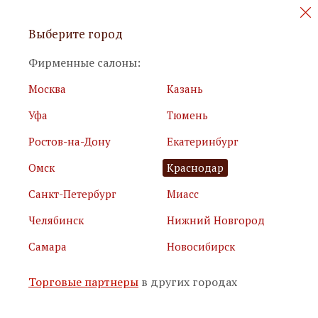
Персональные акции и новинки
Выберите город
мебели
Фирменные салоны:
Москва
Казань
Уфа
Тюмень
Ростов-на-Дону
Екатеринбург
Омск
Краснодар
Я принимаю
условия использования сайта
Санкт-Петербург
Миасс
Я соглашаюсь с
политикой обработки персональных
данных
Челябинск
Нижний Новгород
Самара
Новосибирск
Подписаться
Торговые партнеры
в других городах