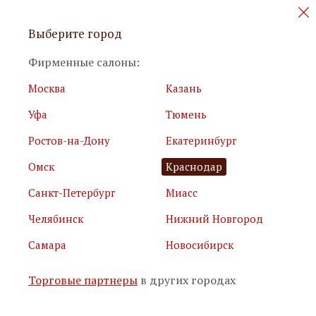
Персональные акции и новинки
Выберите город
мебели
Фирменные салоны:
Москва
Казань
Уфа
Тюмень
Ростов-на-Дону
Екатеринбург
Омск
Краснодар
Я принимаю
условия использования сайта
Санкт-Петербург
Миасс
Я соглашаюсь с
политикой обработки персональных
данных
Челябинск
Нижний Новгород
Самара
Новосибирск
Подписаться
Торговые партнеры
в других городах