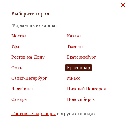
Персональные акции и новинки
Выберите город
мебели
Фирменные салоны:
Москва
Казань
Уфа
Тюмень
Ростов-на-Дону
Екатеринбург
Омск
Краснодар
Я принимаю
условия использования сайта
Санкт-Петербург
Миасс
Я соглашаюсь с
политикой обработки персональных
данных
Челябинск
Нижний Новгород
Самара
Новосибирск
Подписаться
Торговые партнеры
в других городах