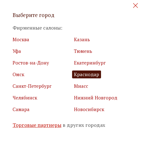
Персональные акции и новинки
Выберите город
мебели
Фирменные салоны:
Москва
Казань
Уфа
Тюмень
Ростов-на-Дону
Екатеринбург
Омск
Краснодар
Я принимаю
условия использования сайта
Санкт-Петербург
Миасс
Я соглашаюсь с
политикой обработки персональных
данных
Челябинск
Нижний Новгород
Самара
Новосибирск
Подписаться
Торговые партнеры
в других городах