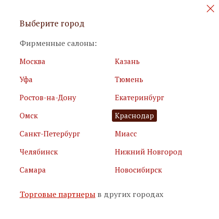
Персональные акции и новинки
Выберите город
мебели
Фирменные салоны:
Москва
Казань
Уфа
Тюмень
Ростов-на-Дону
Екатеринбург
Омск
Краснодар
Я принимаю
условия использования сайта
Санкт-Петербург
Миасс
Я соглашаюсь с
политикой обработки персональных
данных
Челябинск
Нижний Новгород
Самара
Новосибирск
Подписаться
Торговые партнеры
в других городах