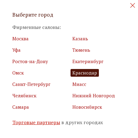
Персональные акции и новинки
Выберите город
мебели
Фирменные салоны:
Москва
Казань
Уфа
Тюмень
Ростов-на-Дону
Екатеринбург
Омск
Краснодар
Я принимаю
условия использования сайта
Санкт-Петербург
Миасс
Я соглашаюсь с
политикой обработки персональных
данных
Челябинск
Нижний Новгород
Самара
Новосибирск
Подписаться
Торговые партнеры
в других городах