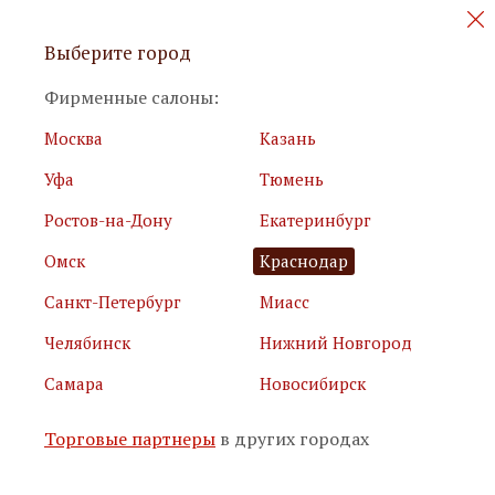
Персональные акции и новинки
Выберите город
мебели
Фирменные салоны:
Москва
Казань
Уфа
Тюмень
Ростов-на-Дону
Екатеринбург
Омск
Краснодар
Я принимаю
условия использования сайта
Санкт-Петербург
Миасс
Я соглашаюсь с
политикой обработки персональных
данных
Челябинск
Нижний Новгород
Самара
Новосибирск
Подписаться
Торговые партнеры
в других городах