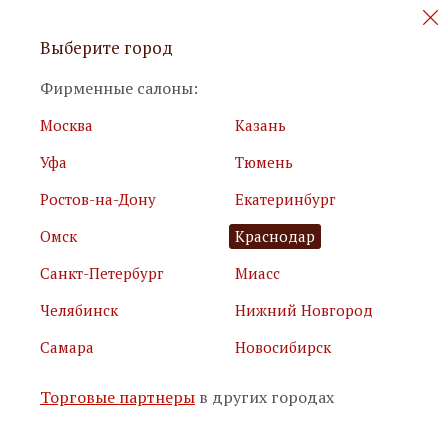
Персональные акции и новинки
Выберите город
мебели
Фирменные салоны:
Москва
Казань
Уфа
Тюмень
Ростов-на-Дону
Екатеринбург
Омск
Краснодар
Я принимаю
условия использования сайта
Санкт-Петербург
Миасс
Я соглашаюсь с
политикой обработки персональных
данных
Челябинск
Нижний Новгород
Самара
Новосибирск
Подписаться
Торговые партнеры
в других городах