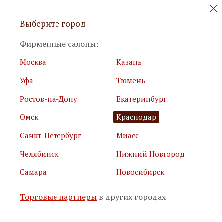
Персональные акции и новинки
Выберите город
мебели
Фирменные салоны:
Москва
Казань
Уфа
Тюмень
Ростов-на-Дону
Екатеринбург
Омск
Краснодар
Я принимаю
условия использования сайта
Санкт-Петербург
Миасс
Я соглашаюсь с
политикой обработки персональных
данных
Челябинск
Нижний Новгород
Самара
Новосибирск
Подписаться
Торговые партнеры
в других городах