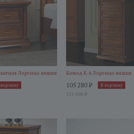
ватная Лоренцо вишня
Комод К-6 Лоренцо вишня
105 280
₽
 корзину
В корзину
131 600
₽