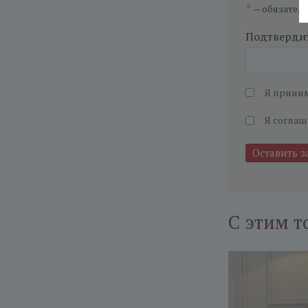
*
— обязател
Подтвердит
Я прини
Я соглаш
С этим т