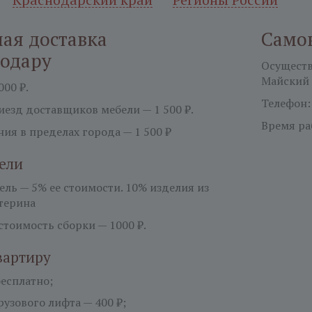
ая доставка
Само
нодару
Осуществл
Майский 
000 ₽.
Телефон
езд доставщиков мебели — 1 500 ₽.
Время ра
ия в пределах города — 1 500 ₽
ели
бель —
5%
ее стоимости. 10% изделия из
терина
тоимость сборки — 1000 ₽.
вартиру
есплатно;
узового лифта — 400 ₽;