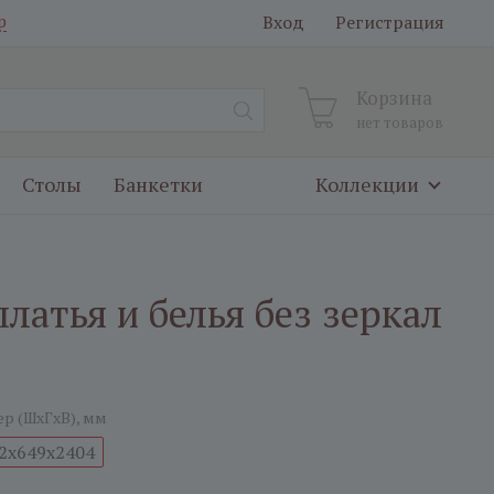
Вход
Регистрация
р
Корзина
нет товаров
Столы
Банкетки
Коллекции
латья и белья без зеркал
ер (ШxГxВ), мм
2x649x2404