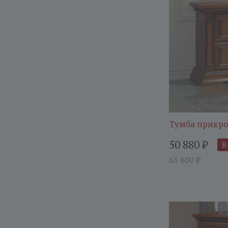
Тумба прикро
50 880
₽
В
63 600
₽