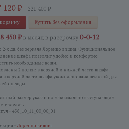
7 120
₽
221 400
₽
 корзину
Купить без оформления
18 450 ₽
0-0-12
в месяц
в рассрочку
 2-х дв. без зеркала Лоренцо вишня. Функциональное
лнение шкафа позволит удобно и комфортно
естить необходимые вещи.
новлены 2 полки: в верхней и нижней части шкафа.
а в верхней части шкафа укомплектована штангой для
ней одежды.
ритный размер указан по максимально выступающим
ям изделия.
кул - 458_10_11_00_00_01
екция -
Лоренцо вишня