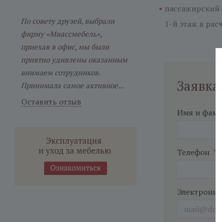
пассажирский 
По совету друзей, выбрали
1-й этаж
в расч
фирму «Миассмебель»,
приехав в офис, мы были
приятно удивлены оказанным
внимаем сотрудников.
Заявка
Принимала самое активное...
Оставить отзыв
Имя и фам
Телефон
*
Электронна