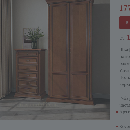
17
В
от
Шкаф
напо
разм
Уста
Полк
верх
Габа
част
Арти
Колл