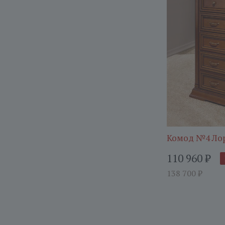
Комод №4 Ло
110 960
₽
138 700
₽