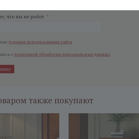
ьные поля
е, что вы не робот
*
маю
условия использования сайта
аюсь с
политикой обработки персональных данных
оваром также покупают