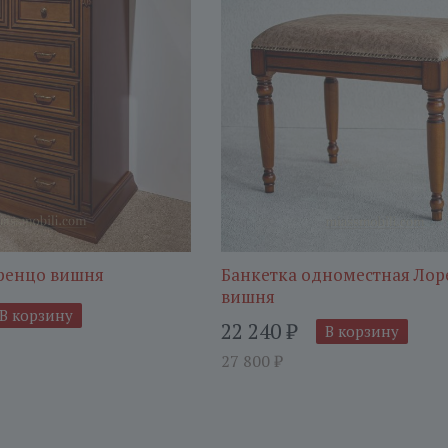
ренцо вишня
Банкетка одноместная Ло
вишня
В корзину
22 240
₽
В корзину
27 800
₽