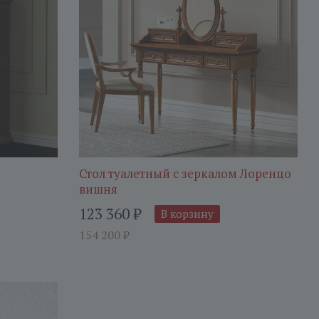
Стол туалетный с зеркалом Лоренцо
вишня
123 360
₽
В корзину
154 200
₽