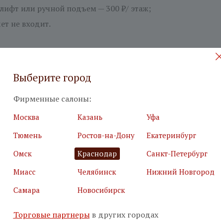
лифт или ручной подъем — 300 ₽/ этаж;
ет не входит.
Выберите город
 на бесплатный дизайн-проект
Фирменные салоны:
илия
*
Подробн
Москва
Казань
Уфа
Тюмень
Ростов-на-Дону
Екатеринбург
Омск
Краснодар
Санкт-Петербург
Миасс
Челябинск
Нижний Новгород
Самара
Новосибирск
я почта
*
Салон
*
Торговые партнеры
в других городах