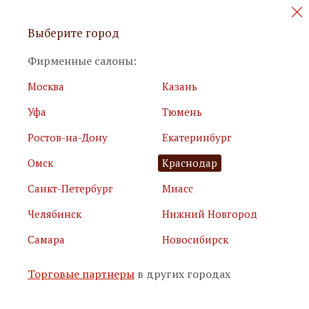
Персональные акции и новинки
Выберите город
мебели
Фирменные салоны:
Москва
Казань
Уфа
Тюмень
Ростов-на-Дону
Екатеринбург
Омск
Краснодар
Я принимаю
условия использования сайта
Санкт-Петербург
Миасс
Я соглашаюсь с
политикой обработки персональных
данных
Челябинск
Нижний Новгород
Самара
Новосибирск
Подписаться
Торговые партнеры
в других городах