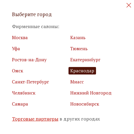
Персональные акции и новинки
Выберите город
мебели
Фирменные салоны:
Москва
Казань
Уфа
Тюмень
Ростов-на-Дону
Екатеринбург
Омск
Краснодар
Я принимаю
условия использования сайта
Санкт-Петербург
Миасс
Я соглашаюсь с
политикой обработки персональных
данных
Челябинск
Нижний Новгород
Самара
Новосибирск
Подписаться
Торговые партнеры
в других городах