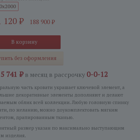
0x2000
1 120
₽
188 900
₽
В корзину
упить без оформления
15 741 ₽
0-0-12
в месяц
в рассрочку
ральную часть кровати украшает ключевой элемент, а
льшие декоративные элементы дополняют и делают
ваемым облик всей коллекции. Любую головную спинку
ати, по желанию, можно доукомплектовать мягким
ентом, драпированным тканью.
ритный размер указан по максимально выступающим
ям изделия.