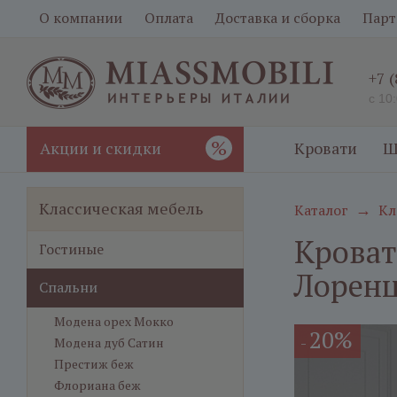
О компании
Оплата
Доставка и сборка
Парт
+7 
с 10
%
Акции и скидки
Кровати
Ш
Классическая мебель
Каталог
Кл
→
Кроват
Гостиные
Лоренц
Спальни
Модена орех Мокко
20%
-
Модена дуб Сатин
Престиж беж
Флориана беж