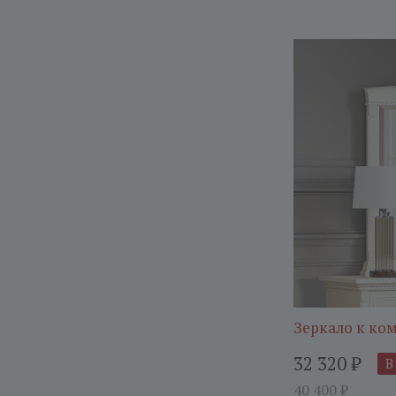
Зеркало к ко
32 320
₽
В
40 400
₽