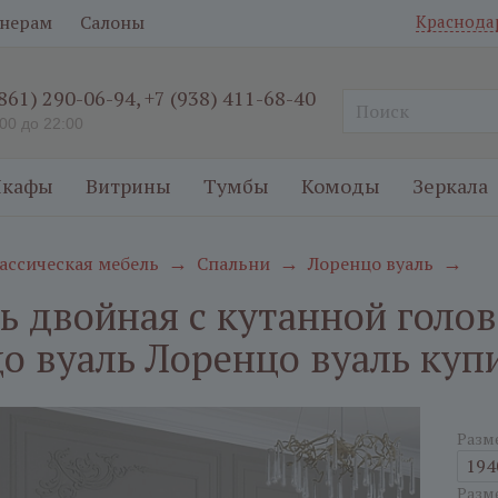
нерам
Салоны
Краснода
(861) 290-06-94
,
+7 (938) 411-68-40
:00 до 22:00
кафы
Витрины
Тумбы
Комоды
Зеркала
ассическая мебель
Спальни
Лоренцо вуаль
→
→
→
ь двойная с кутанной голо
о вуаль Лоренцо вуаль куп
Разм
194
Разм