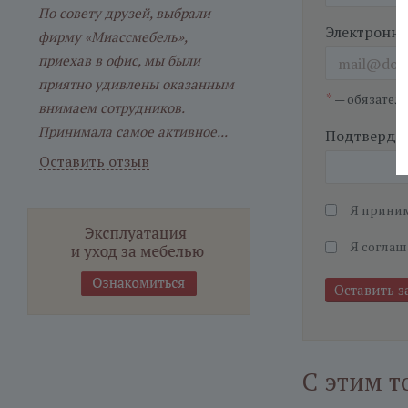
По совету друзей, выбрали
Электронна
фирму «Миассмебель»,
приехав в офис, мы были
приятно удивлены оказанным
*
— обязател
внимаем сотрудников.
Принимала самое активное...
Подтвердит
Оставить отзыв
Я прини
Я соглаш
С этим т