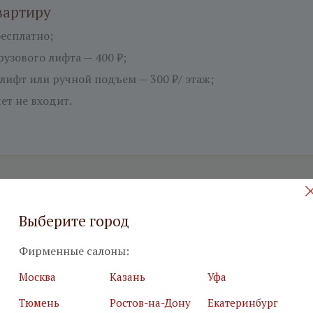
вартиру
есплатно;
узового лифта — 400 ₽;
лифт или ручной подъем — 300 ₽/ этаж;
ет не входит.
 на бесплатный дизайн-проект
Выберите город
илия
*
Подробн
Фирменные салоны:
Москва
Казань
Уфа
Тюмень
Ростов-на-Дону
Екатеринбург