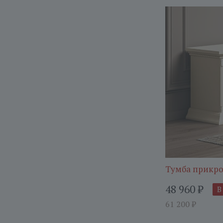
Тумба прикро
48 960
₽
В
61 200
₽