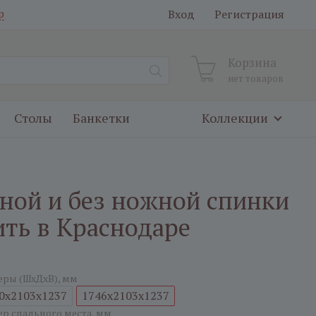
Вход
Регистрация
р
Корзина
нет товаров
Столы
Банкетки
Коллекции
вной и без ножной спинки
ить в Краснодаре
еры (ШxДxВ), мм
0x2103x1237
1746x2103x1237
ер спального места, мм