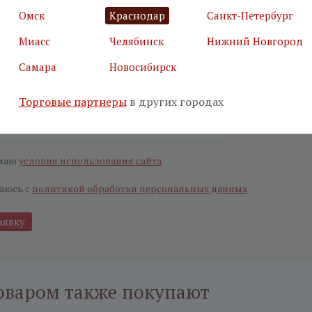
Омск
Краснодар
Санкт-Петербург
я почта
*
Салон
*
Миасс
Челябинск
Нижний Новгород
Самара
Новосибирск
ьные поля
Торговые партнеры
в других городах
е, что вы не робот
*
маю
условия использования сайта
аюсь с
политикой обработки персональных данных
оваром также покупают