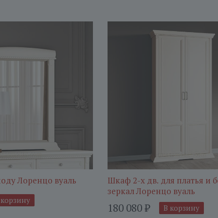
моду Лоренцо вуаль
Шкаф 2-х дв. для платья и б
зеркал Лоренцо вуаль
 корзину
180 080
₽
В корзину