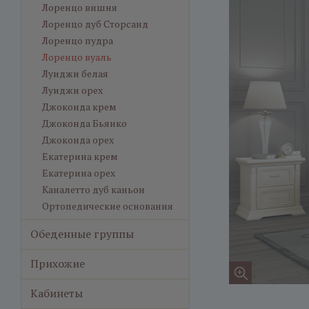
Лоренцо вишня
Лоренцо дуб Сторсанд
Лоренцо пудра
Лоренцо вуаль
Луиджи белая
Луиджи орех
Джоконда крем
Джоконда Бьянко
Джоконда орех
Екатерина крем
Екатерина орех
Каналетто дуб каньон
Ортопедические основания
Обеденные группы
Прихожие
Кабинеты