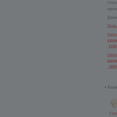
Стои
орто
Данн
Цель
Орто
ящи
1600
Орто
ящик
1800
Колл
Схе