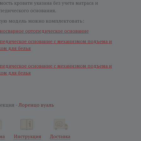
мость кровати указана без учета матраса и
педического основания.
ую модель можно комплектовать:
носварное ортопедическое оcнование
педическое основание с механизмом подъема и
ком
д
ля белья
педическое основание с механизмом подъема и
ом для белья
екция -
Лоренцо вуаль
ма
Инструкция
Доставка