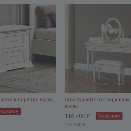
ватная Лоренцо вуаль
Стол туалетный с зеркалом
вуаль
 корзину
116 400
₽
В корзину
145 500
₽