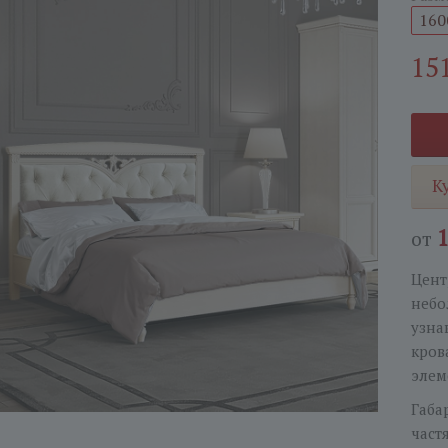
160
15
К
от
Цент
небо
узна
кров
элем
Габа
част