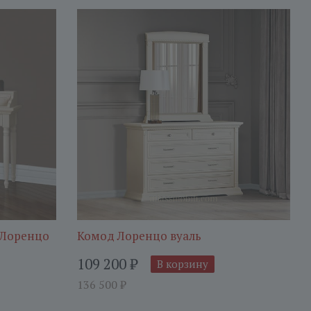
 Лоренцо
Комод Лоренцо вуаль
109 200
₽
В корзину
136 500
₽