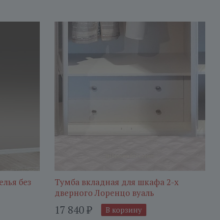
елья без
Тумба вкладная для шкафа 2-х
дверного Лоренцо вуаль
17 840
₽
В корзину