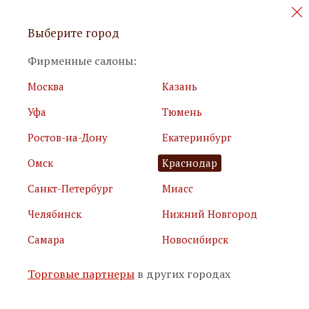
Персональные акции и новинки
Выберите город
мебели
Фирменные салоны:
Москва
Казань
Уфа
Тюмень
Ростов-на-Дону
Екатеринбург
Омск
Краснодар
Я принимаю
условия использования сайта
Санкт-Петербург
Миасс
Я соглашаюсь с
политикой обработки персональных
данных
Челябинск
Нижний Новгород
Самара
Новосибирск
Подписаться
Торговые партнеры
в других городах